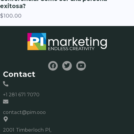
exitosa?
$
100.00
Contact
+1 281 671 7070
contact@pim.ooo
2001 Timberloch Pl,