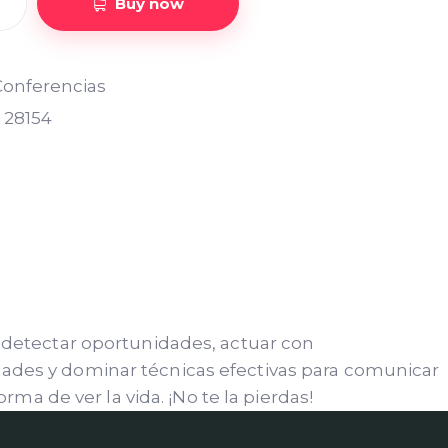
Buy now
Conferencias
:
28154
 detectar oportunidades, actuar con
ades y dominar técnicas efectivas para comunicar
ma de ver la vida. ¡No te la pierdas!