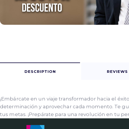
DESCRIPTION
REVIEWS 
¡Embárcate en un viaje transformador hacia el éxi
determinación y aprovechar cada momento. Te guia
tus metas. ¡Prepárate para una revolución en tu pers