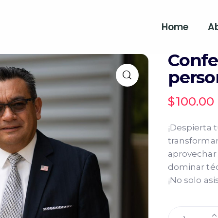
Home
A
Confe
perso
$
100.00
¡Despierta 
transformar
aprovechar 
dominar téc
¡No solo asi