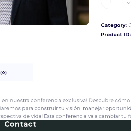
Category:
Product ID
(0)
to en nuestra conferencia exclusiva! Descubre cómo
remos para construir tu visión, manejar oportunid
pectiva de vida! Esta conferencia va a cambiar tu for
Contact